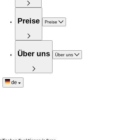
Preise
Preise
Über uns
Über uns
de