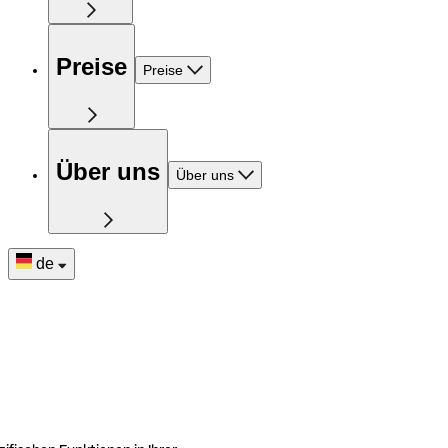
Preise
Preise
Über uns
Über uns
de