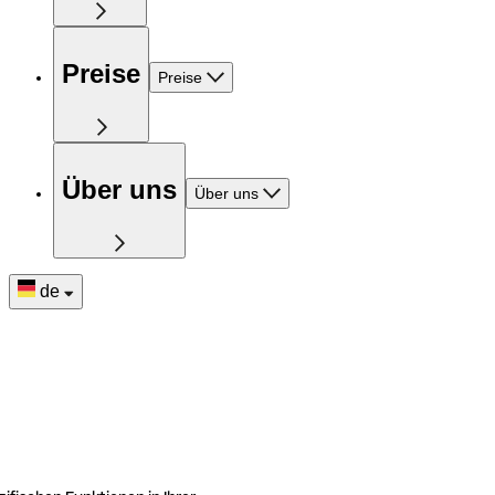
Preise
Preise
Über uns
Über uns
de