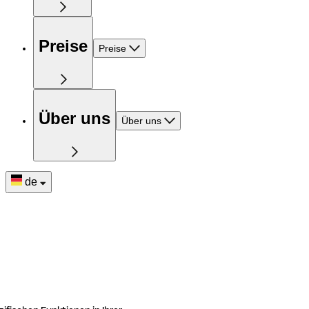
Preise
Preise
Über uns
Über uns
de