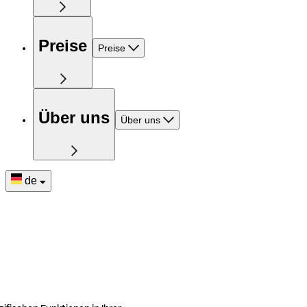
Preise
Preise
Über uns
Über uns
de