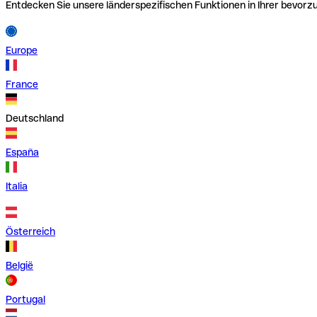
Entdecken Sie unsere länderspezifischen Funktionen in Ihrer bevor
Europe
France
Deutschland
España
Italia
Österreich
België
Portugal