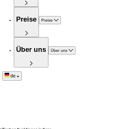
Preise
Preise
Über uns
Über uns
de