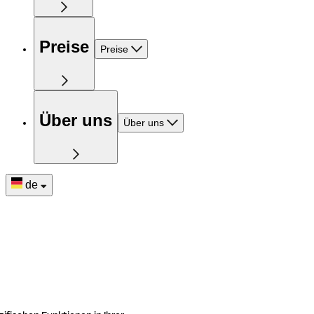
Preise
Preise
Über uns
Über uns
de