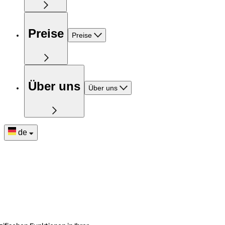
Preise
Preise
Über uns
Über uns
de