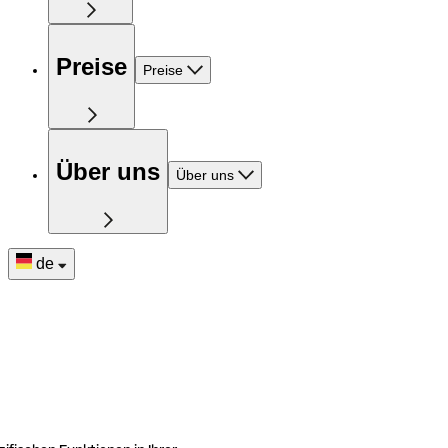
Preise
Preise
Über uns
Über uns
de