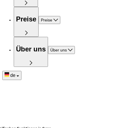
Preise
Preise
Über uns
Über uns
de