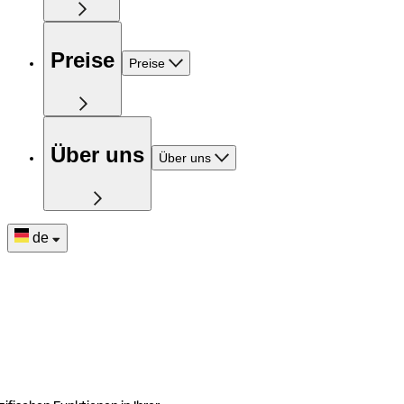
Preise
Preise
Über uns
Über uns
de