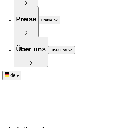
Preise
Preise
Über uns
Über uns
de