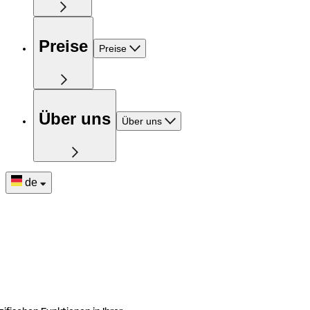
Preise
Preise
Über uns
Über uns
de