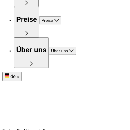
Preise
Preise
Über uns
Über uns
de