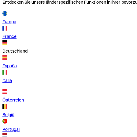
Entdecken Sie unsere länderspezifischen Funktionen in Ihrer bevor
Europe
France
Deutschland
España
Italia
Österreich
België
Portugal