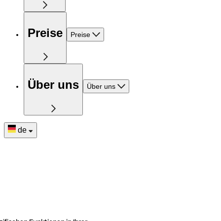
Preise
Preise
Über uns
Über uns
de