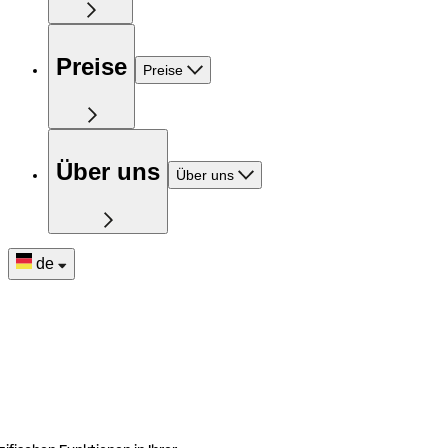
Preise
Preise
Über uns
Über uns
de