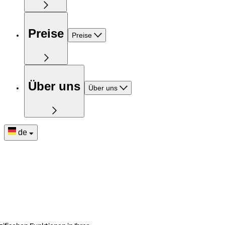
Preise
Preise
Über uns
Über uns
de