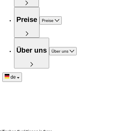
Preise
Preise
Über uns
Über uns
de