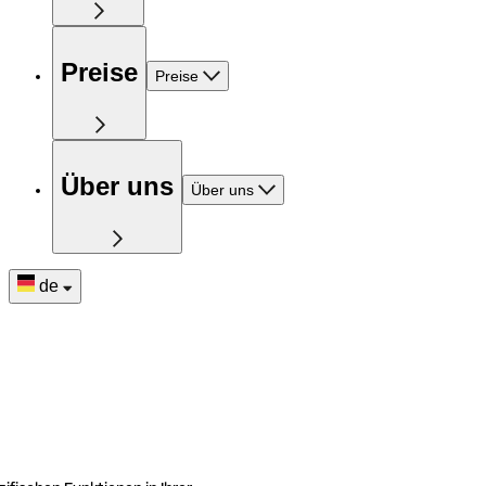
Preise
Preise
Über uns
Über uns
de