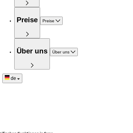
Preise
Preise
Über uns
Über uns
de