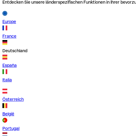
Entdecken Sie unsere länderspezifischen Funktionen in Ihrer bevor
Europe
France
Deutschland
España
Italia
Österreich
België
Portugal