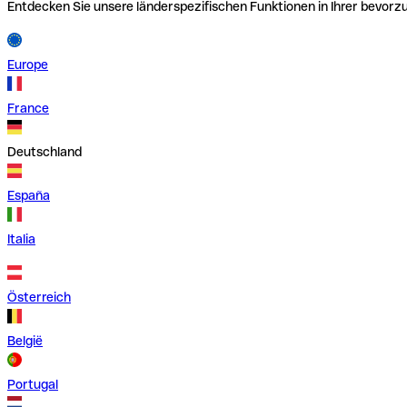
Entdecken Sie unsere länderspezifischen Funktionen in Ihrer bevor
Europe
France
Deutschland
España
Italia
Österreich
België
Portugal