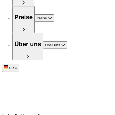
Preise
Preise
Über uns
Über uns
de