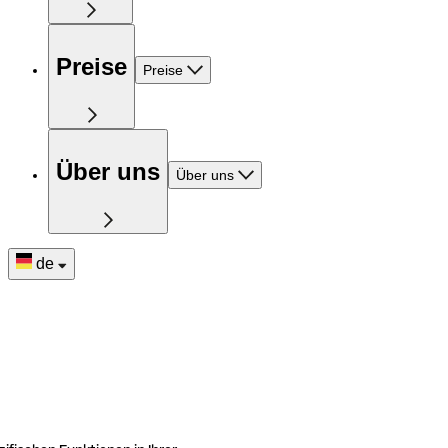
Preise
Preise
Über uns
Über uns
de