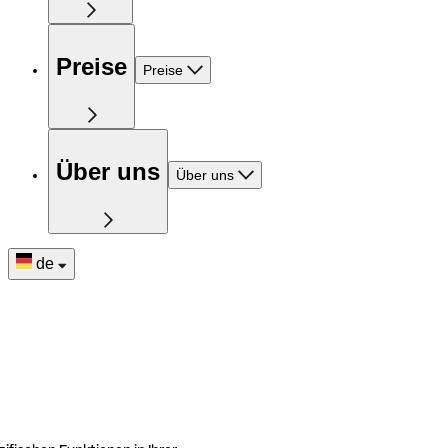
Preise
Preise
Über uns
Über uns
de