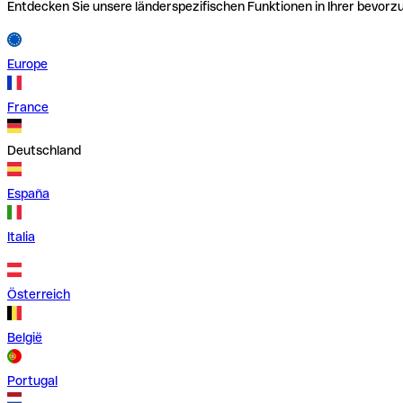
Entdecken Sie unsere länderspezifischen Funktionen in Ihrer bevor
Europe
France
Deutschland
España
Italia
Österreich
België
Portugal