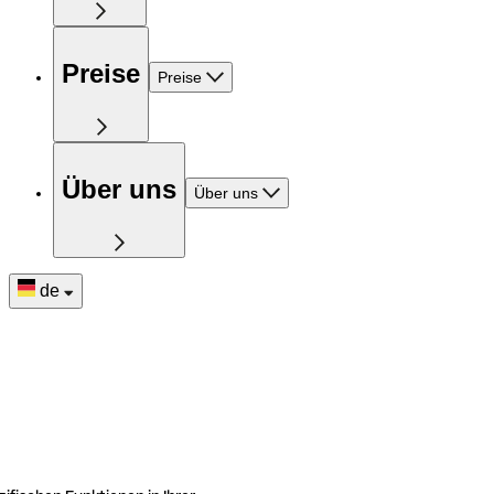
Preise
Preise
Über uns
Über uns
de