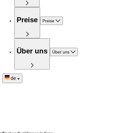
Preise
Preise
Über uns
Über uns
de