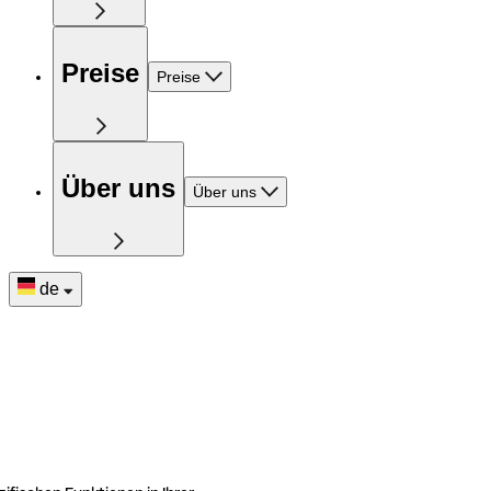
Preise
Preise
Über uns
Über uns
de