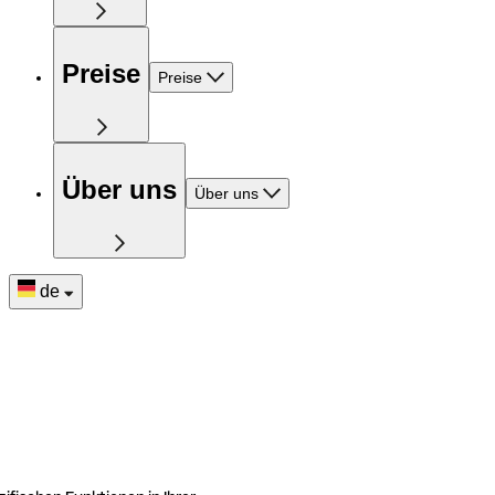
Preise
Preise
Über uns
Über uns
de