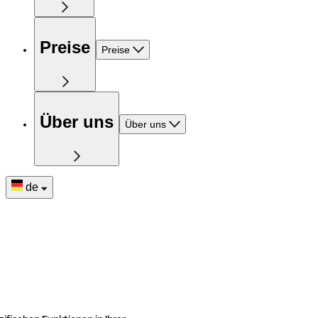
Preise
Preise
Über uns
Über uns
de