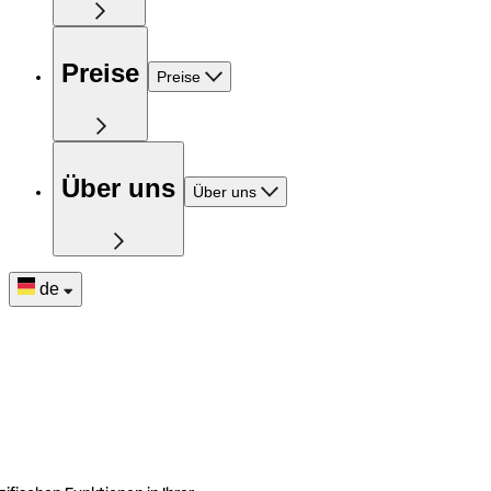
Preise
Preise
Über uns
Über uns
de