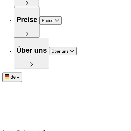
Preise
Preise
Über uns
Über uns
de