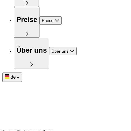
Preise
Preise
Über uns
Über uns
de