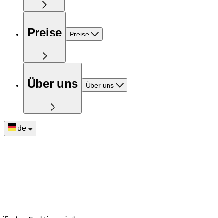
Preise
Preise
Über uns
Über uns
de