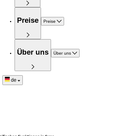
Preise
Preise
Über uns
Über uns
de