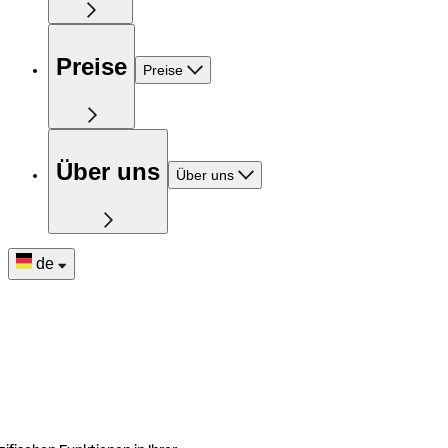
Preise
Preise
Über uns
Über uns
de