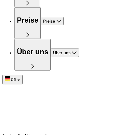
Preise
Preise
Über uns
Über uns
de