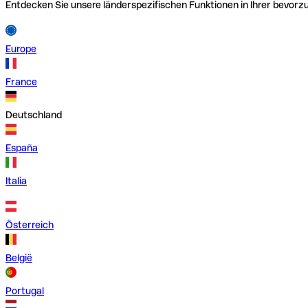
Entdecken Sie unsere länderspezifischen Funktionen in Ihrer bevor
Europe
France
Deutschland
España
Italia
Österreich
België
Portugal