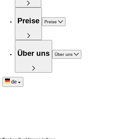
Preise
Preise
Über uns
Über uns
de