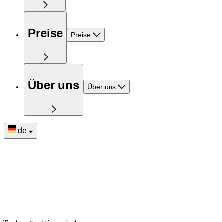
Preise
Preise
Über uns
Über uns
de