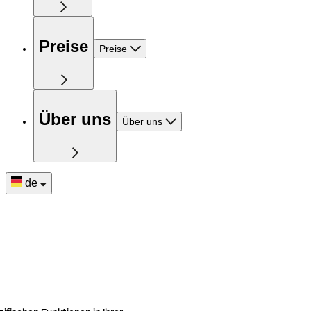
Preise
Preise
Über uns
Über uns
de