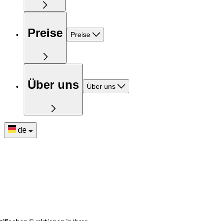
Preise
Preise
Über uns
Über uns
de