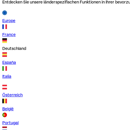
Entdecken Sie unsere länderspezifischen Funktionen in Ihrer bevor
Europe
France
Deutschland
España
Italia
Österreich
België
Portugal