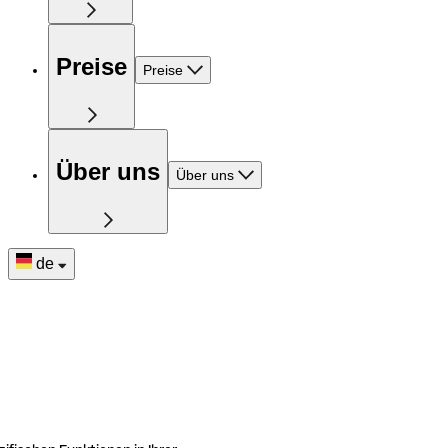
Preise
Preise
Über uns
Über uns
de