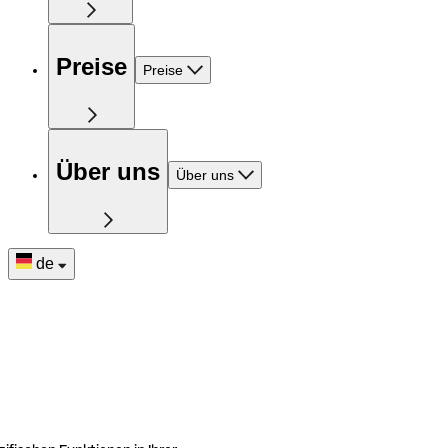
Preise
Preise
Über uns
Über uns
de