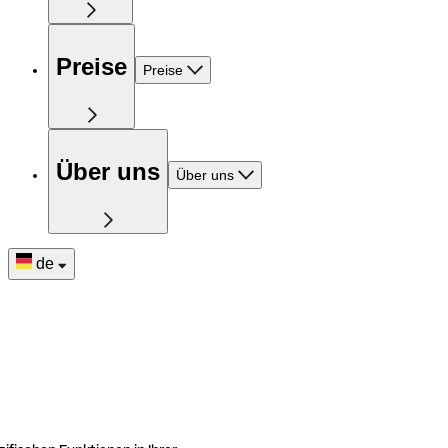
Preise
Preise
Über uns
Über uns
de