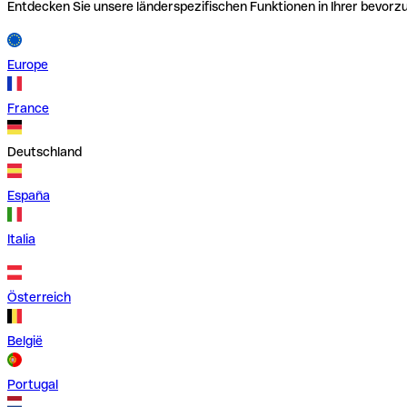
Entdecken Sie unsere länderspezifischen Funktionen in Ihrer bevor
Europe
France
Deutschland
España
Italia
Österreich
België
Portugal